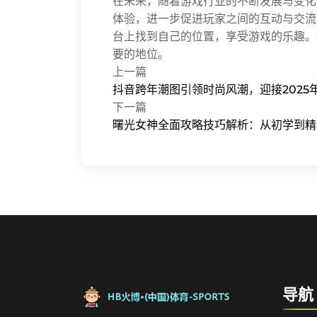
在未来，随着游戏行业的不断发展与变化
体验，进一步促进玩家之间的互动与交流
台上找到自己的位置，享受游戏的乐趣。
要的地位。
上一篇
抖音跨年潮图引领时尚风潮，迎接202
下一篇
曙光女神全面攻略技巧解析：从初学到精
导航