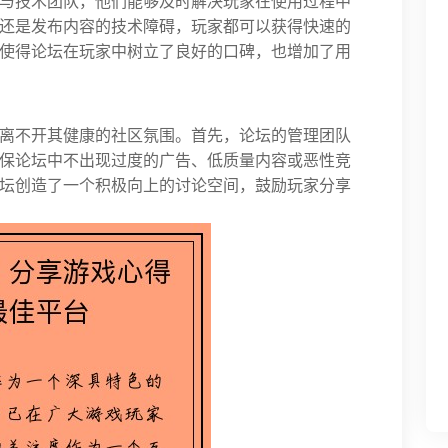
与技术团队，他们能够及时解决玩家在使用过程中
还是发布内容的技术障碍，玩家都可以获得快速的
使得论坛在玩家中树立了良好的口碑，也增加了用
离不开其健康的社区氛围。首先，论坛的管理团队
保论坛中不出现过度的广告、低质量内容或恶性竞
坛创造了一个积极向上的讨论空间，鼓励玩家分享