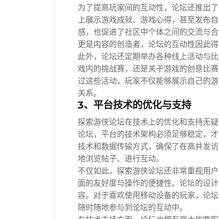
为了提高玩家间的互动性，论坛还推出了
上展示游戏成就、游戏心得，甚至发布自
感，也促进了社区中个体之间的交流与合
更是内容的创造者，论坛的互动性因此得
此外，论坛还定期举办各种线上活动与比
戏内的挑战赛，还是关于游戏的创意比赛
过这些活动，玩家不仅能够展示自己的游
关系。
3、平台技术的优化与支持
探索游侠论坛在技术上的优化和支持无疑
论坛，平台的技术架构必须足够稳定，才
技术和数据传输方式，确保了在高并发访
地浏览帖子、进行互动。
不仅如此，探索游侠论坛还非常重视用户
面的友好度与操作的便捷性。论坛的设计
容。对于喜欢使用移动设备的玩家，论坛
随时随地参与到论坛的互动中。