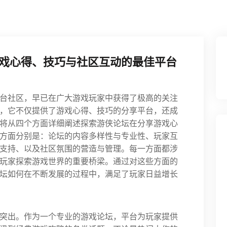
戏心得、技巧与社区互动的最佳平台
台社区，早已在广大游戏玩家中获得了极高的关注
，它不仅提供了游戏心得、技巧的分享平台，还成
将从四个方面详细阐述探索游侠论坛在分享游戏心
方面分别是：论坛的内容多样性与专业性、玩家互
支持、以及社区氛围的营造与管理。每一方面都涉
玩家探索游戏世界的重要桥梁。通过对这些方面的
坛如何在不断发展的过程中，满足了玩家日益增长
突出。作为一个专业的游戏论坛，平台为玩家提供