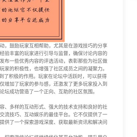
动，鼓励玩家互相帮助，尤其是在游戏技巧的分享
经验丰富的玩家进行引导与监督，确保讨论内容的
发布一些优秀内容的评选活动，表彰那些为社区做
玩家的积极性，也增强了社区成员之间的凝聚力。
起到了积极的作用。玩家在论坛中活跃时，可以获得
仅增加了玩家的参与感，还激发了更多玩家投入到
论坛成功营造了一个正向、互助的社区氛围。
容、多样的互动形式、强大的技术支持和良好的社
交流技巧、互动娱乐的最佳平台。它不仅提供了一
提供了一个探索游戏深度、获取最新资讯和解决问